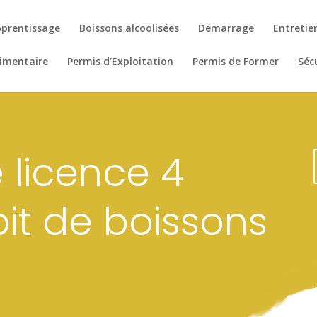
prentissage
Boissons alcoolisées
Démarrage
Entretie
limentaire
Permis d’Exploitation
Permis de Former
Séc
 licence 4
it de boissons