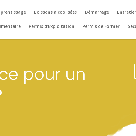
prentissage
Boissons alcoolisées
Démarrage
Entretie
limentaire
Permis d’Exploitation
Permis de Former
Séc
nce pour un
?